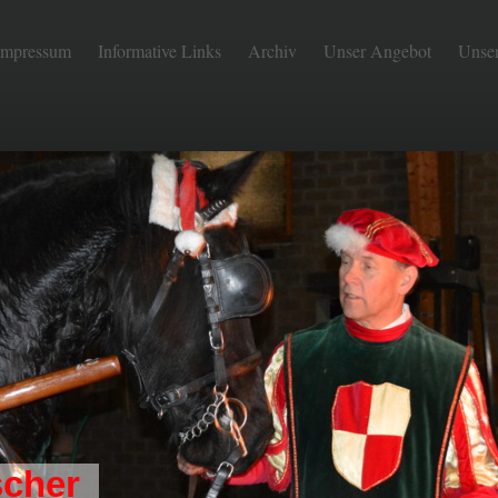
Impressum
Informative Links
Archiv
Unser Angebot
Unse
scher