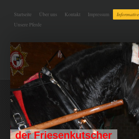
Startseite
Über uns
Kontakt
Impressum
Informative
Unsere Pferde
der Friesenkutscher