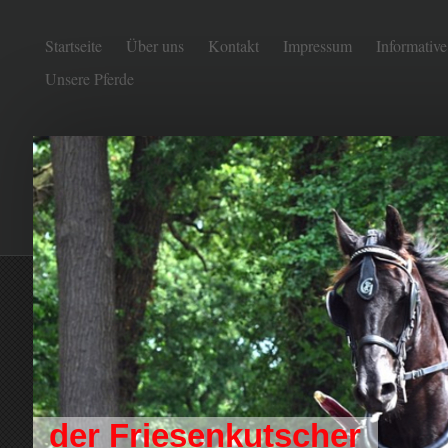
Startseite
Über uns
Kontakt
Impressum
Informative
Unsere Pferde
der Friesenkutscher